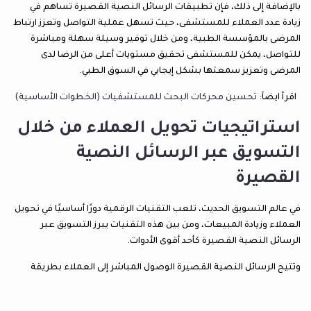
بالإضافة إلى ذلك، فإن تطبيقات الرسائل النصية القصيرة تساهم في
زيادة عدد العملاء للمستشفى، حيث تسهل عملية التواصل وتعزز ارتباط
المرضى بالمؤسسة الطبية، ومن خلال توفير وسيلة سهلة ومباشرة
للتواصل، يمكن للمستشفى تحقيق مستويات أعلى من الرضا لدى
المرضى وتعزيز سمعتها بشكل إيجابي في السوق الطبي.
اقرأ ايضآ:
تحسين محركات البحث للمستشفيات (الخطوات الأساسية)
استراتيجيات تحويل العملاء من خلال
التسويق عبر الرسائل النصية
القصيرة
في عالم التسويق الحديث، تلعب التقنيات الرقمية دورًا أساسيًا في تحويل
العملاء وزيادة المبيعات، ومن بين هذه التقنيات يبرز التسويق عبر
الرسائل النصية القصيرة كأحد أقوى الأدوات.
وتتيح الرسائل النصية القصيرة الوصول المباشر إلى العملاء بطريقة
سريعة ومباشرة، حيث يتم استلام الرسالة على الهاتف المحمول
وقراءتها في غضون ثوانٍ قليلة فقط. ومن هنا تعتبر هذه الرسائل فرصة